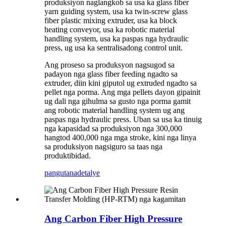
produksiyon naglangkob sa usa ka glass fiber
yarn guiding system, usa ka twin-screw glass
fiber plastic mixing extruder, usa ka block
heating conveyor, usa ka robotic material
handling system, usa ka paspas nga hydraulic
press, ug usa ka sentralisadong control unit.
Ang proseso sa produksyon nagsugod sa
padayon nga glass fiber feeding ngadto sa
extruder, diin kini giputol ug extruded ngadto sa
pellet nga porma. Ang mga pellets dayon gipainit
ug dali nga gihulma sa gusto nga porma gamit
ang robotic material handling system ug ang
paspas nga hydraulic press. Uban sa usa ka tinuig
nga kapasidad sa produksiyon nga 300,000
hangtod 400,000 nga mga stroke, kini nga linya
sa produksiyon nagsiguro sa taas nga
produktibidad.
pangutana
detalye
Ang Carbon Fiber High Pressure