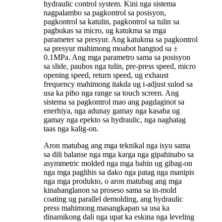
hydraulic control system. Kini nga sistema
nagpalambo sa pagkontrol sa posisyon,
pagkontrol sa katulin, pagkontrol sa tulin sa
pagbukas sa micro, ug katukma sa mga
parameter sa presyur. Ang katukma sa pagkontrol
sa presyur mahimong moabot hangtod sa ±
0.1MPa. Ang mga parametro sama sa posisyon
sa slide, paubos nga tulin, pre-press speed, micro
opening speed, return speed, ug exhaust
frequency mahimong itakda ug i-adjust sulod sa
usa ka piho nga range sa touch screen. Ang
sistema sa pagkontrol mao ang pagdaginot sa
enerhiya, nga adunay gamay nga kasaba ug
gamay nga epekto sa hydraulic, nga naghatag
taas nga kalig-on.
Aron matubag ang mga teknikal nga isyu sama
sa dili balanse nga mga karga nga gipahinabo sa
asymmetric molded nga mga bahin ug gibag-on
nga mga paglihis sa dako nga patag nga manipis
nga mga produkto, o aron matubag ang mga
kinahanglanon sa proseso sama sa in-mold
coating ug parallel demolding, ang hydraulic
press mahimong masangkapan sa usa ka
dinamikong dali nga upat ka eskina nga leveling