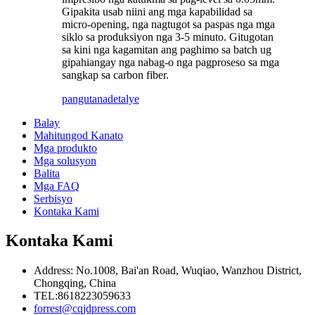
Gipakita usab niini ang mga kapabilidad sa
micro-opening, nga nagtugot sa paspas nga mga
siklo sa produksiyon nga 3-5 minuto. Gitugotan
sa kini nga kagamitan ang paghimo sa batch ug
gipahiangay nga nabag-o nga pagproseso sa mga
sangkap sa carbon fiber.
pangutana
detalye
Balay
Mahitungod Kanato
Mga produkto
Mga solusyon
Balita
Mga FAQ
Serbisyo
Kontaka Kami
Kontaka Kami
Address: No.1008, Bai'an Road, Wuqiao, Wanzhou District,
Chongqing, China
TEL:8618223059633
forrest@cqjdpress.com