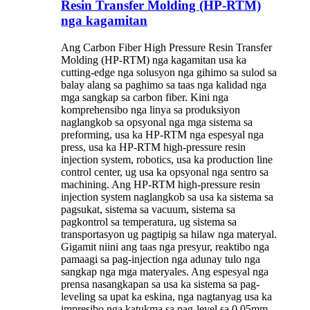
Resin Transfer Molding (HP-RTM)
nga kagamitan
Ang Carbon Fiber High Pressure Resin Transfer
Molding (HP-RTM) nga kagamitan usa ka
cutting-edge nga solusyon nga gihimo sa sulod sa
balay alang sa paghimo sa taas nga kalidad nga
mga sangkap sa carbon fiber. Kini nga
komprehensibo nga linya sa produksiyon
naglangkob sa opsyonal nga mga sistema sa
preforming, usa ka HP-RTM nga espesyal nga
press, usa ka HP-RTM high-pressure resin
injection system, robotics, usa ka production line
control center, ug usa ka opsyonal nga sentro sa
machining. Ang HP-RTM high-pressure resin
injection system naglangkob sa usa ka sistema sa
pagsukat, sistema sa vacuum, sistema sa
pagkontrol sa temperatura, ug sistema sa
transportasyon ug pagtipig sa hilaw nga materyal.
Gigamit niini ang taas nga presyur, reaktibo nga
pamaagi sa pag-injection nga adunay tulo nga
sangkap nga mga materyales. Ang espesyal nga
prensa nasangkapan sa usa ka sistema sa pag-
leveling sa upat ka eskina, nga nagtanyag usa ka
impresibo nga katukma sa pag-level sa 0.05mm.