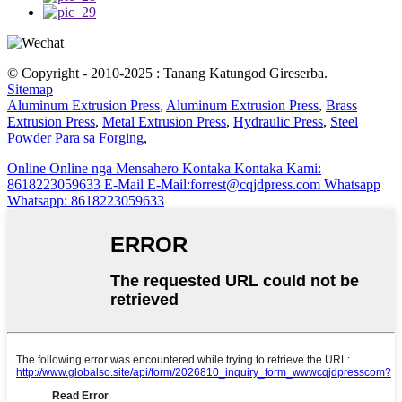
© Copyright - 2010-2025 : Tanang Katungod Gireserba.
Sitemap
Aluminum Extrusion Press
,
Aluminum Extrusion Press
,
Brass
Extrusion Press
,
Metal Extrusion Press
,
Hydraulic Press
,
Steel
Powder Para sa Forging
,
Online
Online nga Mensahero
Kontaka
Kontaka Kami:
8618223059633
E-Mail
E-Mail:forrest@cqjdpress.com
Whatsapp
Whatsapp: 8618223059633