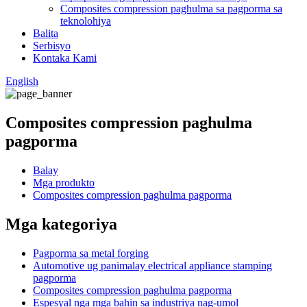
Composites compression paghulma sa pagporma sa
teknolohiya
Balita
Serbisyo
Kontaka Kami
English
Composites compression paghulma
pagporma
Balay
Mga produkto
Composites compression paghulma pagporma
Mga kategoriya
Pagporma sa metal forging
Automotive ug panimalay electrical appliance stamping
pagporma
Composites compression paghulma pagporma
Espesyal nga mga bahin sa industriya nag-umol