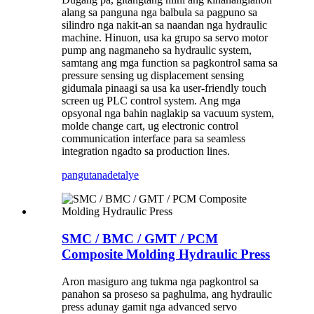
alang sa panguna nga balbula sa pagpuno sa
silindro nga nakit-an sa naandan nga hydraulic
machine. Hinuon, usa ka grupo sa servo motor
pump ang nagmaneho sa hydraulic system,
samtang ang mga function sa pagkontrol sama sa
pressure sensing ug displacement sensing
gidumala pinaagi sa usa ka user-friendly touch
screen ug PLC control system. Ang mga
opsyonal nga bahin naglakip sa vacuum system,
molde change cart, ug electronic control
communication interface para sa seamless
integration ngadto sa production lines.
pangutana
detalye
SMC / BMC / GMT / PCM
Composite Molding Hydraulic Press
Aron masiguro ang tukma nga pagkontrol sa
panahon sa proseso sa paghulma, ang hydraulic
press adunay gamit nga advanced servo