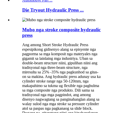
Die Tryout Hydraulic Press ...
Mubo nga stroke composite hydraulic
press
Ang among Short Stroke Hydraulic Press
espesipikong gidisenyo alang sa episyente nga
pagporma sa mga komposit nga materyales nga
gigamit sa lainlaing mga industriya. Uban sa
double-beam structure niini, gipulihan niini ang
tradisyonal nga three-beam structure, nga
miresulta sa 25% -35% nga pagkunhod sa gitas-
on sa makina. Ang hydraulic press adunay usa ka
cylinder stroke range nga 50-120mm, nga
makapahimo sa tukma ug flexible nga paghulma
sa mga composite nga produkto. Dili sama sa
tradisyonal nga mga pagpindot, ang among
disenyo nagwagtang sa panginahanglan alang sa
walay sulod nga mga stroke sa pressure cylinder
atol sa paspas nga pagkanaog sa slide block.
Dugang pa, gitangtang niini ang kinahanglanon