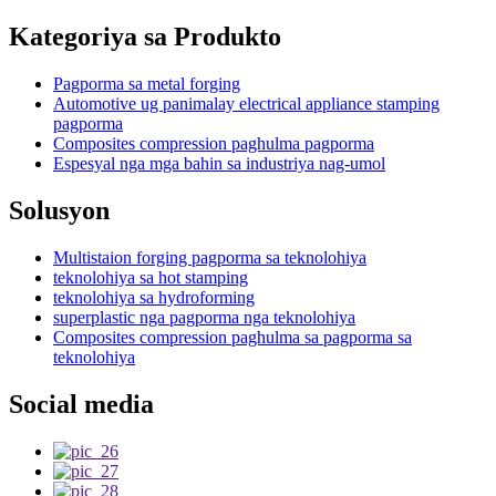
Kategoriya sa Produkto
Pagporma sa metal forging
Automotive ug panimalay electrical appliance stamping
pagporma
Composites compression paghulma pagporma
Espesyal nga mga bahin sa industriya nag-umol
Solusyon
Multistaion forging pagporma sa teknolohiya
teknolohiya sa hot stamping
teknolohiya sa hydroforming
superplastic nga pagporma nga teknolohiya
Composites compression paghulma sa pagporma sa
teknolohiya
Social media