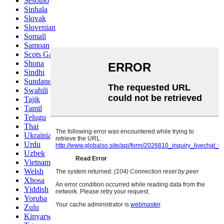
Sesotho
Sinhala
Slovak
Slovenian
Somali
Samoan
Scots Gaelic
Shona
Sindhi
Sundanese
Swahili
Tajik
Tamil
Telugu
Thai
Ukrainian
Urdu
Uzbek
Vietnamese
Welsh
Xhosa
Yiddish
Yoruba
Zulu
Kinyarwanda