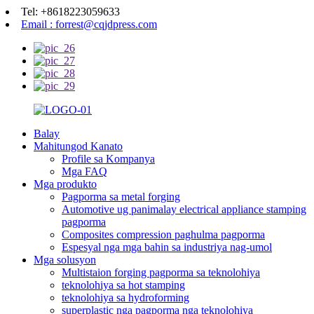
Tel: +8618223059633
Email : forrest@cqjdpress.com
Balay
Mahitungod Kanato
Profile sa Kompanya
Mga FAQ
Mga produkto
Pagporma sa metal forging
Automotive ug panimalay electrical appliance stamping
pagporma
Composites compression paghulma pagporma
Espesyal nga mga bahin sa industriya nag-umol
Mga solusyon
Multistaion forging pagporma sa teknolohiya
teknolohiya sa hot stamping
teknolohiya sa hydroforming
superplastic nga pagporma nga teknolohiya