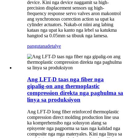
device. Kini nga device naggamit sa high-
precision displacement sensors ug high-
frequency response servo valves aron makontrol
ang synchronous correction action sa upat ka
cylinder actuators. Nakab-ot niini ang labing
kataas nga upat ka kanto nga lebel sa katukma
hangtod sa 0.05mm sa tibuuk nga lamesa.
pangutana
detalye
Ang LFT-D taas nga fiber nga
gipalig-on ang thermoplastic
compression direkta nga paghulma sa
linya sa produksiyon
Ang LFT-D long fiber reinforced thermoplastic
compression direct molding production line usa
ka komprehensibo nga solusyon alang sa
episyente nga pagporma sa taas nga kalidad nga
composite nga mga materyales. Kini nga linya sa