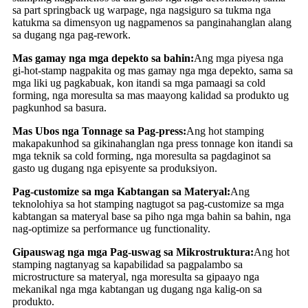
sa part springback ug warpage, nga nagsiguro sa tukma nga
katukma sa dimensyon ug nagpamenos sa panginahanglan alang
sa dugang nga pag-rework.
Mas gamay nga mga depekto sa bahin:
Ang mga piyesa nga
gi-hot-stamp nagpakita og mas gamay nga mga depekto, sama sa
mga liki ug pagkabuak, kon itandi sa mga pamaagi sa cold
forming, nga moresulta sa mas maayong kalidad sa produkto ug
pagkunhod sa basura.
Mas Ubos nga Tonnage sa Pag-press:
Ang hot stamping
makapakunhod sa gikinahanglan nga press tonnage kon itandi sa
mga teknik sa cold forming, nga moresulta sa pagdaginot sa
gasto ug dugang nga episyente sa produksiyon.
Pag-customize sa mga Kabtangan sa Materyal:
Ang
teknolohiya sa hot stamping nagtugot sa pag-customize sa mga
kabtangan sa materyal base sa piho nga mga bahin sa bahin, nga
nag-optimize sa performance ug functionality.
Gipauswag nga mga Pag-uswag sa Mikrostruktura:
Ang hot
stamping nagtanyag sa kapabilidad sa pagpalambo sa
microstructure sa materyal, nga moresulta sa gipaayo nga
mekanikal nga mga kabtangan ug dugang nga kalig-on sa
produkto.