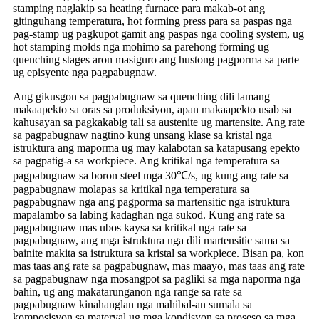
stamping naglakip sa heating furnace para makab-ot ang
gitinguhang temperatura, hot forming press para sa paspas nga
pag-stamp ug pagkupot gamit ang paspas nga cooling system, ug
hot stamping molds nga mohimo sa parehong forming ug
quenching stages aron masiguro ang hustong pagporma sa parte
ug episyente nga pagpabugnaw.
Ang gikusgon sa pagpabugnaw sa quenching dili lamang
makaapekto sa oras sa produksiyon, apan makaapekto usab sa
kahusayan sa pagkakabig tali sa austenite ug martensite. Ang rate
sa pagpabugnaw nagtino kung unsang klase sa kristal nga
istruktura ang maporma ug may kalabotan sa katapusang epekto
sa pagpatig-a sa workpiece. Ang kritikal nga temperatura sa
pagpabugnaw sa boron steel mga 30℃/s, ug kung ang rate sa
pagpabugnaw molapas sa kritikal nga temperatura sa
pagpabugnaw nga ang pagporma sa martensitic nga istruktura
mapalambo sa labing kadaghan nga sukod. Kung ang rate sa
pagpabugnaw mas ubos kaysa sa kritikal nga rate sa
pagpabugnaw, ang mga istruktura nga dili martensitic sama sa
bainite makita sa istruktura sa kristal sa workpiece. Bisan pa, kon
mas taas ang rate sa pagpabugnaw, mas maayo, mas taas ang rate
sa pagpabugnaw nga mosangpot sa pagliki sa mga naporma nga
bahin, ug ang makatarunganon nga range sa rate sa
pagpabugnaw kinahanglan nga mahibal-an sumala sa
komposisyon sa materyal ug mga kondisyon sa proseso sa mga