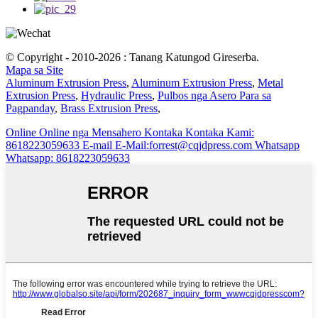
© Copyright - 2010-2026 : Tanang Katungod Gireserba.
Mapa sa Site
Aluminum Extrusion Press
,
Aluminum Extrusion Press
,
Metal
Extrusion Press
,
Hydraulic Press
,
Pulbos nga Asero Para sa
Pagpanday
,
Brass Extrusion Press
,
Online
Online nga Mensahero
Kontaka
Kontaka Kami:
8618223059633
E-mail
E-Mail:forrest@cqjdpress.com
Whatsapp
Whatsapp: 8618223059633