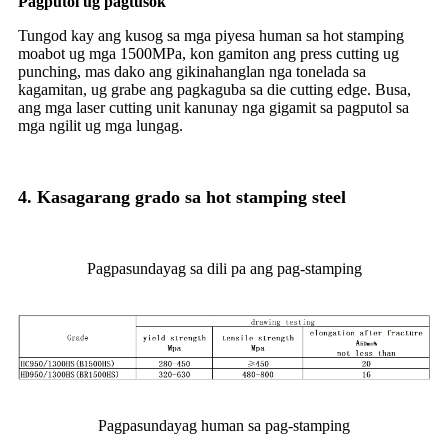
Pagputol ug pagtusok
Tungod kay ang kusog sa mga piyesa human sa hot stamping
moabot ug mga 1500MPa, kon gamiton ang press cutting ug
punching, mas dako ang gikinahanglan nga tonelada sa
kagamitan, ug grabe ang pagkaguba sa die cutting edge. Busa,
ang mga laser cutting unit kanunay nga gigamit sa pagputol sa
mga ngilit ug mga lungag.
4. Kasagarang grado sa hot stamping steel
Pagpasundayag sa dili pa ang pag-stamping
Pagpasundayag human sa pag-stamping