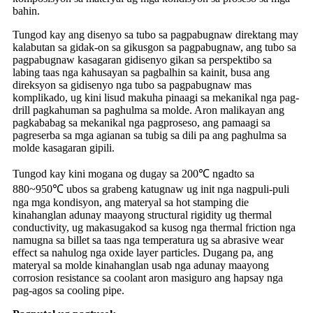
bahin.
Tungod kay ang disenyo sa tubo sa pagpabugnaw direktang may
kalabutan sa gidak-on sa gikusgon sa pagpabugnaw, ang tubo sa
pagpabugnaw kasagaran gidisenyo gikan sa perspektibo sa
labing taas nga kahusayan sa pagbalhin sa kainit, busa ang
direksyon sa gidisenyo nga tubo sa pagpabugnaw mas
komplikado, ug kini lisud makuha pinaagi sa mekanikal nga pag-
drill pagkahuman sa paghulma sa molde. Aron malikayan ang
pagkababag sa mekanikal nga pagproseso, ang pamaagi sa
pagreserba sa mga agianan sa tubig sa dili pa ang paghulma sa
molde kasagaran gipili.
Tungod kay kini mogana og dugay sa 200℃ ngadto sa
880~950℃ ubos sa grabeng katugnaw ug init nga nagpuli-puli
nga mga kondisyon, ang materyal sa hot stamping die
kinahanglan adunay maayong structural rigidity ug thermal
conductivity, ug makasugakod sa kusog nga thermal friction nga
namugna sa billet sa taas nga temperatura ug sa abrasive wear
effect sa nahulog nga oxide layer particles. Dugang pa, ang
materyal sa molde kinahanglan usab nga adunay maayong
corrosion resistance sa coolant aron masiguro ang hapsay nga
pag-agos sa cooling pipe.