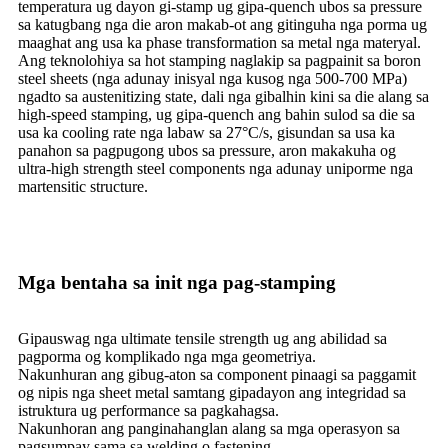
temperatura ug dayon gi-stamp ug gipa-quench ubos sa pressure
sa katugbang nga die aron makab-ot ang gitinguha nga porma ug
maaghat ang usa ka phase transformation sa metal nga materyal.
Ang teknolohiya sa hot stamping naglakip sa pagpainit sa boron
steel sheets (nga adunay inisyal nga kusog nga 500-700 MPa)
ngadto sa austenitizing state, dali nga gibalhin kini sa die alang sa
high-speed stamping, ug gipa-quench ang bahin sulod sa die sa
usa ka cooling rate nga labaw sa 27°C/s, gisundan sa usa ka
panahon sa pagpugong ubos sa pressure, aron makakuha og
ultra-high strength steel components nga adunay uniporme nga
martensitic structure.
Mga bentaha sa init nga pag-stamping
Gipauswag nga ultimate tensile strength ug ang abilidad sa
pagporma og komplikado nga mga geometriya.
Nakunhuran ang gibug-aton sa component pinaagi sa paggamit
og nipis nga sheet metal samtang gipadayon ang integridad sa
istruktura ug performance sa pagkahagsa.
Nakunhoran ang panginahanglan alang sa mga operasyon sa
pagsumpay sama sa welding o fastening.