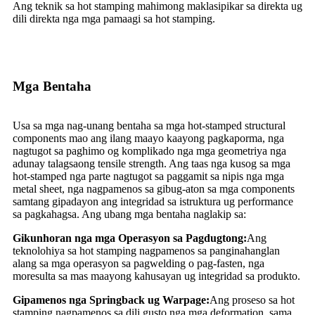
Ang teknik sa hot stamping mahimong maklasipikar sa direkta ug
dili direkta nga mga pamaagi sa hot stamping.
Mga Bentaha
Usa sa mga nag-unang bentaha sa mga hot-stamped structural
components mao ang ilang maayo kaayong pagkaporma, nga
nagtugot sa paghimo og komplikado nga mga geometriya nga
adunay talagsaong tensile strength. Ang taas nga kusog sa mga
hot-stamped nga parte nagtugot sa paggamit sa nipis nga mga
metal sheet, nga nagpamenos sa gibug-aton sa mga components
samtang gipadayon ang integridad sa istruktura ug performance
sa pagkahagsa. Ang ubang mga bentaha naglakip sa:
Gikunhoran nga mga Operasyon sa Pagdugtong:
Ang
teknolohiya sa hot stamping nagpamenos sa panginahanglan
alang sa mga operasyon sa pagwelding o pag-fasten, nga
moresulta sa mas maayong kahusayan ug integridad sa produkto.
Gipamenos nga Springback ug Warpage:
Ang proseso sa hot
stamping nagpamenos sa dili gusto nga mga deformation, sama