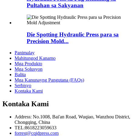
Pultahan sa Sakyanan
Die Spotting Hydraulic Press para sa
Precision Mold...
Panimalay
Mahitungod Kanamo
Mga Produkto
Mga Solusyon
Balita
Mga Kanunayng Pangutana (FAQs)
Serbisyo
Kontaka Kami
Kontaka Kami
Address: No.1008, Bai'an Road, Wuqiao, Wanzhou District,
Chongqing, China
TEL:8618223059633
forrest@cqjdpress.com