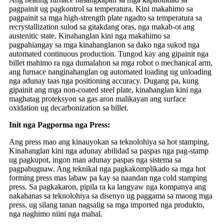
pagpainit ug pagkontrol sa temperatura. Kini makahimo sa
pagpainit sa mga high-strength plate ngadto sa temperatura sa
recrystallization sulod sa gitakdang oras, nga makab-ot ang
austenitic state. Kinahanglan kini nga makahimo sa
pagpahiangay sa mga kinahanglanon sa dako nga sukod nga
automated continuous production. Tungod kay ang gipainit nga
billet mahimo ra nga dumalahon sa mga robot o mechanical arm,
ang furnace nanginahanglan og automated loading ug unloading
nga adunay taas nga positioning accuracy. Dugang pa, kung
gipainit ang mga non-coated steel plate, kinahanglan kini nga
maghatag proteksyon sa gas aron malikayan ang surface
oxidation ug decarbonization sa billet.
Init nga Pagporma nga Press:
Ang press mao ang kinauyokan sa teknolohiya sa hot stamping.
Kinahanglan kini nga adunay abilidad sa paspas nga pag-stamp
ug pagkupot, ingon man adunay paspas nga sistema sa
pagpabugnaw. Ang teknikal nga pagkakomplikado sa mga hot
forming press mas labaw pa kay sa naandan nga cold stamping
press. Sa pagkakaron, pipila ra ka langyaw nga kompanya ang
nakahanas sa teknolohiya sa disenyo ug paggama sa maong mga
press, ug silang tanan nagsalig sa mga imported nga produkto,
nga naghimo niini nga mahal.