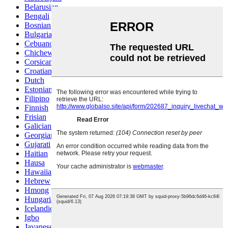
Belarusian
Bengali
Bosnian
Bulgarian
Cebuano
Chichewa
Corsican
Croatian
Dutch
Estonian
Filipino
Finnish
Frisian
Galician
Georgian
Gujarati
Haitian
Hausa
Hawaiian
Hebrew
Hmong
Hungarian
Icelandic
Igbo
Javanese