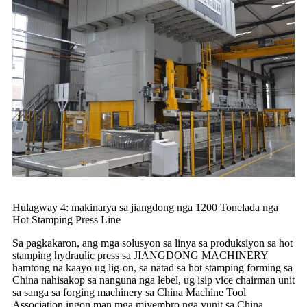
Hulagway 4: makinarya sa jiangdong nga 1200 Tonelada nga
Hot Stamping Press Line
Sa pagkakaron, ang mga solusyon sa linya sa produksiyon sa hot
stamping hydraulic press sa JIANGDONG MACHINERY
hamtong na kaayo ug lig-on, sa natad sa hot stamping forming sa
China nahisakop sa nanguna nga lebel, ug isip vice chairman unit
sa sanga sa forging machinery sa China Machine Tool
Association ingon man mga miyembro nga yunit sa China