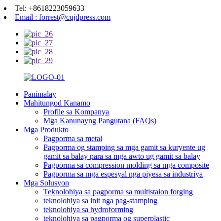
Tel: +8618223059633
Email : forrest@cqjdpress.com
Panimalay
Mahitungod Kanamo
Profile sa Kompanya
Mga Kanunayng Pangutana (FAQs)
Mga Produkto
Pagporma sa metal
Pagporma og stamping sa mga gamit sa kuryente ug
gamit sa balay para sa mga awto ug gamit sa balay
Pagporma sa compression molding sa mga composite
Pagporma sa mga espesyal nga piyesa sa industriya
Mga Solusyon
Teknolohiya sa pagporma sa multistaion forging
teknolohiya sa init nga pag-stamping
teknolohiya sa hydroforming
teknolohiya sa pagporma og superplastic