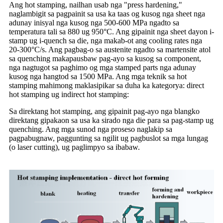
Ang hot stamping, nailhan usab nga "press hardening,"
naglambigit sa pagpainit sa usa ka taas og kusog nga sheet nga
adunay inisyal nga kusog nga 500-600 MPa ngadto sa
temperatura tali sa 880 ug 950°C. Ang gipainit nga sheet dayon i-
stamp ug i-quench sa die, nga makab-ot ang cooling rates nga
20-300°C/s. Ang pagbag-o sa austenite ngadto sa martensite atol
sa quenching makapausbaw pag-ayo sa kusog sa component,
nga nagtugot sa paghimo og mga stamped parts nga adunay
kusog nga hangtod sa 1500 MPa. Ang mga teknik sa hot
stamping mahimong maklasipikar sa duha ka kategorya: direct
hot stamping ug indirect hot stamping:
Sa direktang hot stamping, ang gipainit pag-ayo nga blangko
direktang gipakaon sa usa ka sirado nga die para sa pag-stamp ug
quenching. Ang mga sunod nga proseso naglakip sa
pagpabugnaw, paggunting sa ngilit ug pagbuslot sa mga lungag
(o laser cutting), ug paglimpyo sa ibabaw.