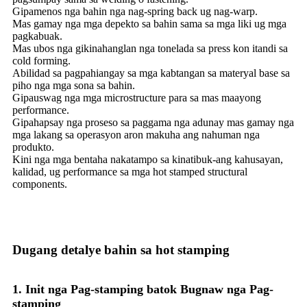
Gipamenos nga bahin nga nag-spring back ug nag-warp.
Mas gamay nga mga depekto sa bahin sama sa mga liki ug mga
pagkabuak.
Mas ubos nga gikinahanglan nga tonelada sa press kon itandi sa
cold forming.
Abilidad sa pagpahiangay sa mga kabtangan sa materyal base sa
piho nga mga sona sa bahin.
Gipauswag nga mga microstructure para sa mas maayong
performance.
Gipahapsay nga proseso sa paggama nga adunay mas gamay nga
mga lakang sa operasyon aron makuha ang nahuman nga
produkto.
Kini nga mga bentaha nakatampo sa kinatibuk-ang kahusayan,
kalidad, ug performance sa mga hot stamped structural
components.
Dugang detalye bahin sa hot stamping
1. Init nga Pag-stamping batok Bugnaw nga Pag-
stamping