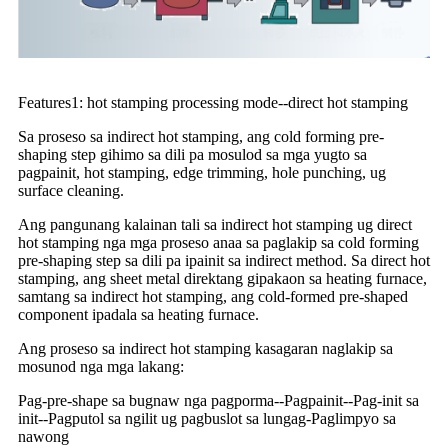
Features1: hot stamping processing mode--direct hot stamping
Sa proseso sa indirect hot stamping, ang cold forming pre-
shaping step gihimo sa dili pa mosulod sa mga yugto sa
pagpainit, hot stamping, edge trimming, hole punching, ug
surface cleaning.
Ang pangunang kalainan tali sa indirect hot stamping ug direct
hot stamping nga mga proseso anaa sa paglakip sa cold forming
pre-shaping step sa dili pa ipainit sa indirect method. Sa direct hot
stamping, ang sheet metal direktang gipakaon sa heating furnace,
samtang sa indirect hot stamping, ang cold-formed pre-shaped
component ipadala sa heating furnace.
Ang proseso sa indirect hot stamping kasagaran naglakip sa
mosunod nga mga lakang:
Pag-pre-shape sa bugnaw nga pagporma--Pagpainit--Pag-init sa
init--Pagputol sa ngilit ug pagbuslot sa lungag-Paglimpyo sa
nawong