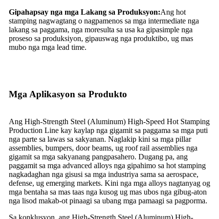
Gipahapsay nga mga Lakang sa Produksyon:
Ang hot
stamping nagwagtang o nagpamenos sa mga intermediate nga
lakang sa paggama, nga moresulta sa usa ka gipasimple nga
proseso sa produksiyon, gipauswag nga produktibo, ug mas
mubo nga mga lead time.
Mga Aplikasyon sa Produkto
Ang High-Strength Steel (Aluminum) High-Speed ​​Hot Stamping
Production Line kay kaylap nga gigamit sa paggama sa mga puti
nga parte sa lawas sa sakyanan. Naglakip kini sa mga pillar
assemblies, bumpers, door beams, ug roof rail assemblies nga
gigamit sa mga sakyanang pangpasahero. Dugang pa, ang
paggamit sa mga advanced alloys nga gipahimo sa hot stamping
nagkadaghan nga gisusi sa mga industriya sama sa aerospace,
defense, ug emerging markets. Kini nga mga alloys nagtanyag og
mga bentaha sa mas taas nga kusog ug mas ubos nga gibug-aton
nga lisod makab-ot pinaagi sa ubang mga pamaagi sa pagporma.
Sa konklusyon, ang High-Strength Steel (Aluminum) High-