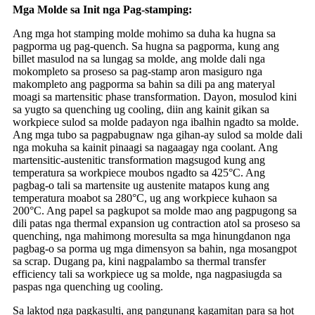
Mga Molde sa Init nga Pag-stamping:
Ang mga hot stamping molde mohimo sa duha ka hugna sa
pagporma ug pag-quench. Sa hugna sa pagporma, kung ang
billet masulod na sa lungag sa molde, ang molde dali nga
mokompleto sa proseso sa pag-stamp aron masiguro nga
makompleto ang pagporma sa bahin sa dili pa ang materyal
moagi sa martensitic phase transformation. Dayon, mosulod kini
sa yugto sa quenching ug cooling, diin ang kainit gikan sa
workpiece sulod sa molde padayon nga ibalhin ngadto sa molde.
Ang mga tubo sa pagpabugnaw nga gihan-ay sulod sa molde dali
nga mokuha sa kainit pinaagi sa nagaagay nga coolant. Ang
martensitic-austenitic transformation magsugod kung ang
temperatura sa workpiece moubos ngadto sa 425°C. Ang
pagbag-o tali sa martensite ug austenite matapos kung ang
temperatura moabot sa 280°C, ug ang workpiece kuhaon sa
200°C. Ang papel sa pagkupot sa molde mao ang pagpugong sa
dili patas nga thermal expansion ug contraction atol sa proseso sa
quenching, nga mahimong moresulta sa mga hinungdanon nga
pagbag-o sa porma ug mga dimensyon sa bahin, nga mosangpot
sa scrap. Dugang pa, kini nagpalambo sa thermal transfer
efficiency tali sa workpiece ug sa molde, nga nagpasiugda sa
paspas nga quenching ug cooling.
Sa laktod nga pagkasulti, ang pangunang kagamitan para sa hot