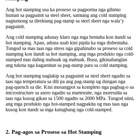
Ang hot stamping usa ka proseso sa pagporma nga gihimo
human sa pagpainit sa steel sheet, samtang ang cold stamping
nagtumong sa direktang pag-stamp sa steel sheet nga wala’y
pagpainit.
Ang cold stamping adunay klaro nga mga bentaha kon itandi sa
hot stamping. Apan, aduna usab kini pipila ka mga disbentaha.
Tungod sa mas taas nga stress nga gipahinabo sa proseso sa cold
stamping kon itandi sa hot stamping, ang mga produkto nga cold-
stamped mas daling mabuak ug mabuak. Busa, gikinahanglan
ang tukma nga kagamitan sa pag-stamp para sa cold stamping.
Ang hot stamping naglakip sa pagpainit sa steel sheet ngadto sa
taas nga temperatura sa dili pa ang pag-stamp ug dungan nga
pag-quench sa die. Kini mosangpot sa kompleto nga pagbag-o sa
microstructure sa asero ngadto sa martensite, nga moresulta sa
taas nga kusog gikan sa 1500 ngadto sa 2000 MPa. Tungod niini,
ang mga produkto nga hot-stamped nagpakita og mas taas nga
kusog kon itandi sa mga katugbang nga cold-stamped.
2. Pag-agos sa Proseso sa Hot Stamping