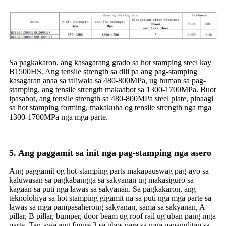
Sa pagkakaron, ang kasagarang grado sa hot stamping steel kay
B1500HS. Ang tensile strength sa dili pa ang pag-stamping
kasagaran anaa sa taliwala sa 480-800MPa, ug human sa pag-
stamping, ang tensile strength makaabot sa 1300-1700MPa. Buot
ipasabot, ang tensile strength sa 480-800MPa steel plate, pinaagi
sa hot stamping forming, makakuha og tensile strength nga mga
1300-1700MPa nga mga parte.
5. Ang paggamit sa init nga pag-stamping nga asero
Ang paggamit og hot-stamping parts makapauswag pag-ayo sa
kaluwasan sa pagkabangga sa sakyanan ug makasiguro sa
kagaan sa puti nga lawas sa sakyanan. Sa pagkakaron, ang
teknolohiya sa hot stamping gigamit na sa puti nga mga parte sa
lawas sa mga pampasaherong sakyanan, sama sa sakyanan, A
pillar, B pillar, bumper, door beam ug roof rail ug uban pang mga
parte. Tan-awa ang figure 3 sa ubos para sa mga pananglitan sa