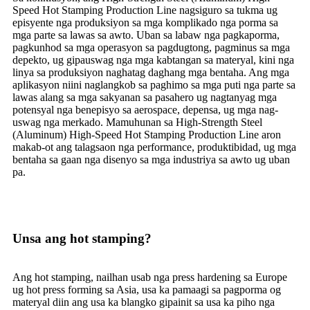
Speed ​​Hot Stamping Production Line nagsiguro sa tukma ug
episyente nga produksiyon sa mga komplikado nga porma sa
mga parte sa lawas sa awto. Uban sa labaw nga pagkaporma,
pagkunhod sa mga operasyon sa pagdugtong, pagminus sa mga
depekto, ug gipauswag nga mga kabtangan sa materyal, kini nga
linya sa produksiyon naghatag daghang mga bentaha. Ang mga
aplikasyon niini naglangkob sa paghimo sa mga puti nga parte sa
lawas alang sa mga sakyanan sa pasahero ug nagtanyag mga
potensyal nga benepisyo sa aerospace, depensa, ug mga nag-
uswag nga merkado. Mamuhunan sa High-Strength Steel
(Aluminum) High-Speed ​​Hot Stamping Production Line aron
makab-ot ang talagsaon nga performance, produktibidad, ug mga
bentaha sa gaan nga disenyo sa mga industriya sa awto ug uban
pa.
Unsa ang hot stamping?
Ang hot stamping, nailhan usab nga press hardening sa Europe
ug hot press forming sa Asia, usa ka pamaagi sa pagporma og
materyal diin ang usa ka blangko gipainit sa usa ka piho nga