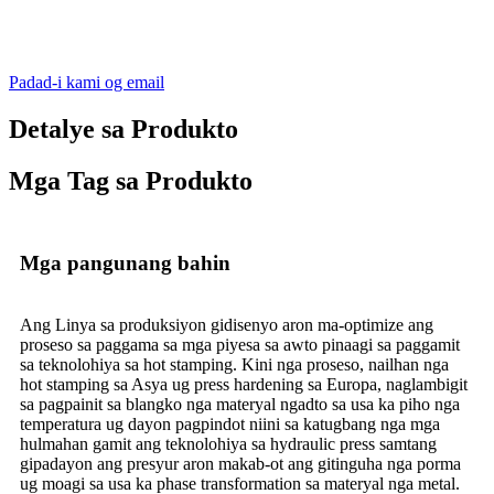
Padad-i kami og email
Detalye sa Produkto
Mga Tag sa Produkto
Mga pangunang bahin
Ang Linya sa produksiyon gidisenyo aron ma-optimize ang
proseso sa paggama sa mga piyesa sa awto pinaagi sa paggamit
sa teknolohiya sa hot stamping. Kini nga proseso, nailhan nga
hot stamping sa Asya ug press hardening sa Europa, naglambigit
sa pagpainit sa blangko nga materyal ngadto sa usa ka piho nga
temperatura ug dayon pagpindot niini sa katugbang nga mga
hulmahan gamit ang teknolohiya sa hydraulic press samtang
gipadayon ang presyur aron makab-ot ang gitinguha nga porma
ug moagi sa usa ka phase transformation sa materyal nga metal.